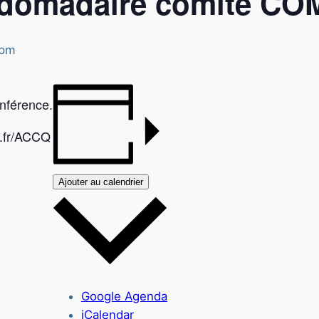
bdomadaire comité C
 pm
onférence.
i.fr/ACCQ
Ajouter au calendrier
Google Agenda
iCalendar