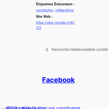
Étiquettes Évènement :
constitution
,
militantisme
Site Web :
https://visio.nereide.fr/AC
CQ
Rencontre hebdomadaire comi
Facebook