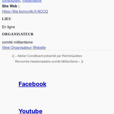
constitution
,
militantisme
Site Web :
https://jitsi.komuniki.fr/ACCQ
LIEU
En ligne
ORGANISATEUR
comité militantisme
View Organisateur Website
«
Atelier Constituant présenté par RéinfoQuébec
Rencontre hebdomadaire comité Militantisme
»
Facebook
Youtube